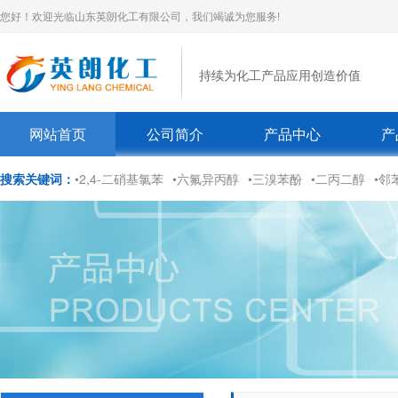
您好！欢迎光临山东英朗化工有限公司，我们竭诚为您服务!
持续为化工产品应用创造价值
网站首页
公司简介
产品中心
产
搜索关键词：
•2,4-二硝基氯苯
•六氟异丙醇
•三溴苯酚
•二丙二醇
•邻