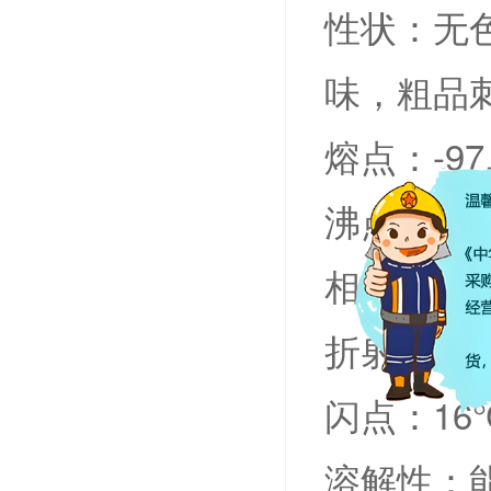
性状：无
味，粗品
熔点：-97
沸点：64
相对密度：0
折射率：1.
闪点：1
溶解性：