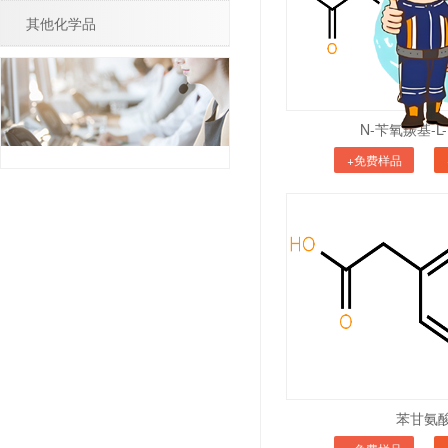
其他化学品
N-苄氧羰基-L
+免费样品
苯甘氨