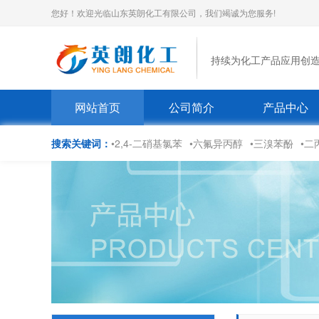
您好！欢迎光临山东英朗化工有限公司，我们竭诚为您服务!
持续为化工产品应用创
网站首页
公司简介
产品中心
搜索关键词：
•2,4-二硝基氯苯
•六氟异丙醇
•三溴苯酚
•二