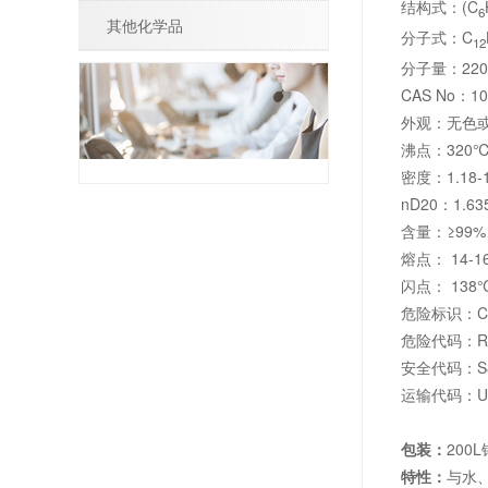
结构式：(C
6
其他化学品
分子式：C
12
分子量：220.
CAS No：10
外观：无色
沸点：320℃;
密度：1.18-1
nD20：1.635
含量：≥99% 
熔点： 14-1
闪点： 138
危险标识：C
危险代码：R14
安全代码：S8-2
运输代码：UN
包装：
200
特性：
与水