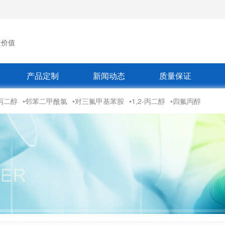
造价值
产品定制
新闻动态
质量保证
丙二醇
•邻苯二甲酰氯
•对三氟甲基苯胺
•1,2-丙二醇
•四氟丙醇