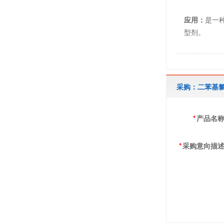
应用：
是一
型剂。
采购：二苯基
*
产品名
*
采购意向描