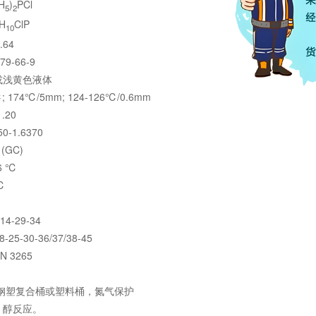
H
)
PCl
5
2
H
ClP
10
64
79-66-9
或浅黄色液体
 174℃/5mm; 124-126℃/0.6mm
.20
0-1.6370
(GC)
6 ℃
℃
-29-34
5-30-36/37/38-45
 3265
L钢塑复合桶或塑料桶，氮气保护
、醇反应。