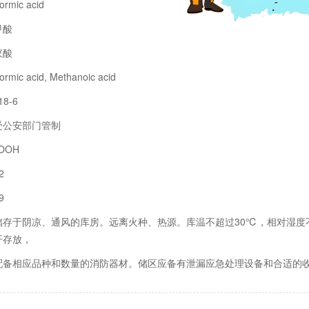
mic acid
甲酸
蚁酸
c acid, Methanoic acid
8-6
受公安部门管制
OOH
2
9
储存于阴凉、通风的库房。远离火种、热源。库温不超过30℃，相对湿度
开存放，
配备相应品种和数量的消防器材。储区应备有泄漏应急处理设备和合适的