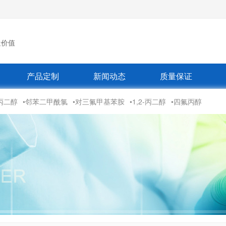
造价值
产品定制
新闻动态
质量保证
丙二醇
•邻苯二甲酰氯
•对三氟甲基苯胺
•1,2-丙二醇
•四氟丙醇