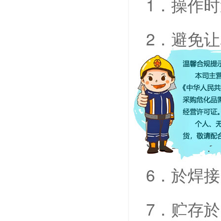
1．操作
2．避免
3．在通
4．须备
5．空的
6．於焊
7．贮存