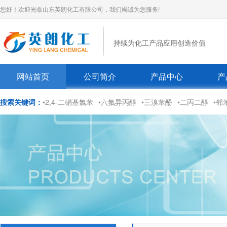
您好！欢迎光临山东英朗化工有限公司，我们竭诚为您服务!
持续为化工产品应用创造价值
网站首页
公司简介
产品中心
产
搜索关键词：
•2,4-二硝基氯苯
•六氟异丙醇
•三溴苯酚
•二丙二醇
•邻