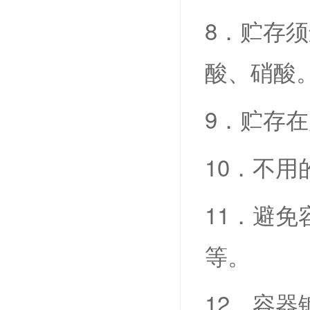
8．贮存
酸
、硝酸
9．贮存
10．不
11．避
等。
12．容器