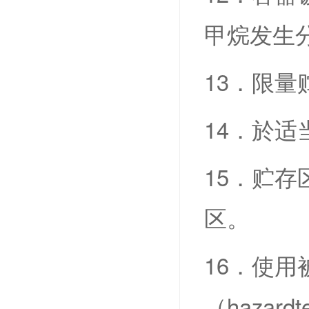
甲烷发生
13．限量
14．於
15．贮
区。
16．使
（hazardte