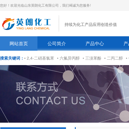
您好！欢迎光临山东英朗化工有限公司，我们竭诚为您服务!
持续为化工产品应用创造价值
网站首页
公司简介
产品中心
产
搜索关键词：
• 2,4-二硝基氯苯
• 六氟异丙醇
• 三溴苯酚
• 二丙二醇