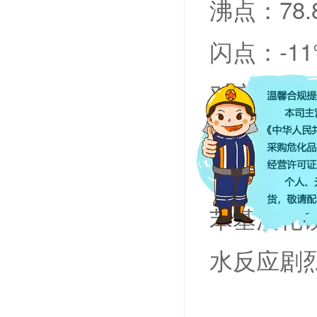
沸点：78.
闪点：-11
对空气和
化学性质
苯基溴化
水反应剧