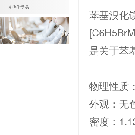
其他化学品
苯基溴化镁（
[C6H5B
是关于苯
物理性质
外观：无
密度：1.134