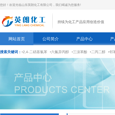
您好！欢迎光临山东英朗化工有限公司，我们竭诚为您服务!
持续为化工产品应用创造价值
网站首页
公司简介
产品中心
产
搜索关键词：
•2,4-二硝基氯苯
•六氟异丙醇
•三溴苯酚
•二丙二醇
•邻