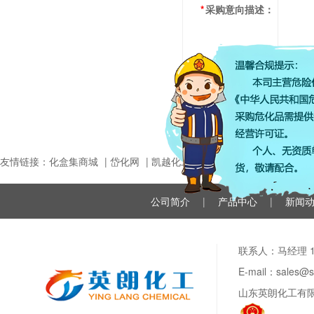
*
采购意向描述：
请填写
采
友情链接：
化盒集商城
|
岱化网
|
凯越化工
|
英朗生物
|
阿里巴巴
|
公司简介
|
产品中心
|
新闻
联系人：马经理 188
E-mail：sale
山东英朗化工有