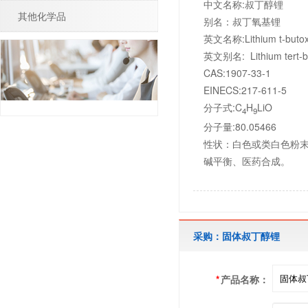
中文名称:叔丁醇锂
其他化学品
别名：叔丁氧基锂
英文名称:Lithium t-butox
英文别名: Lithium tert-bu
CAS:1907-33-1
EINECS:217-611-5
分子式:C
H
LiO
4
9
分子量:80.05466
性状：白色或类白色粉
碱平衡、医药合成。
采购：固体叔丁醇锂
*
产品名称：