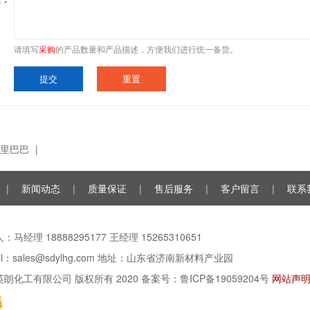
请填写
采购
的产品数量和产品描述，方便我们进行统一备货。
里巴巴
|
|
新闻动态
|
质量保证
|
售后服务
|
客户留言
|
联系
：马经理 18888295177 王经理 15265310651
ail：sales@sdylhg.com 地址：山东省济南新材料产业园
英朗化工有限公司
版权所有 2020 备案号：
鲁ICP备19059204号
网站声