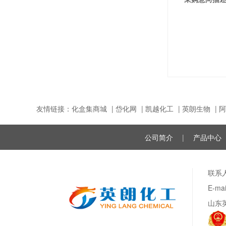
友情链接：
化盒集商城
|
岱化网
|
凯越化工
|
英朗生物
|
阿
公司简介
|
产品中心
联系人
E-m
山东