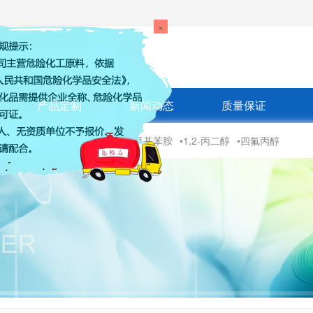
×
造价值
产品定制
新闻动态
质量保证
丙二醇
•邻苯二甲酰氯
•对三氟甲基苯胺
•1,2-丙二醇
•四氟丙醇