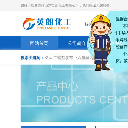
您好！欢迎光临山东英朗化工有限公司，我们竭诚为您服务!
持续为化工产品应用创
网站首页
公司简介
产品中心
搜索关键词：
•2,4-二硝基氯苯
•六氟异丙醇
•三溴苯酚
•二