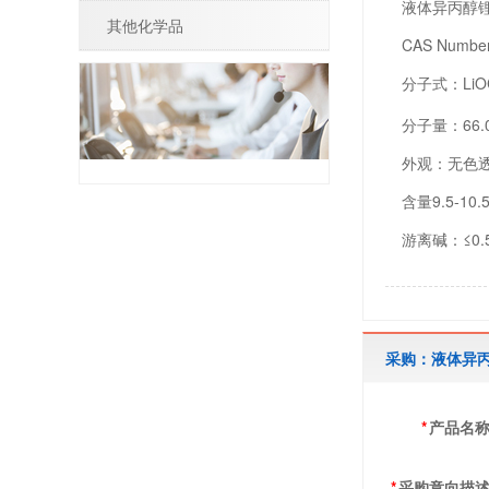
液体异丙醇
其他化学品
CAS Number
分子式：LiO
分子量：66.
外观：无色
含量9.5-10.
游离碱：≤0.
采购：液体异
*
产品名
*
采购意向描