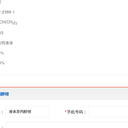
锂
:2388-1
CH(CH
)
3
2
03
透明液体
5%
5%
丙醇锂
称：
*
手机号码：
述：