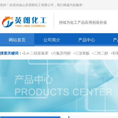
您好！欢迎光临山东英朗化工有限公司，我们竭诚为您服务!
持续为化工产品应用创造价值
网站首页
公司简介
产品中心
产
搜索关键词：
•2,4-二硝基氯苯
•六氟异丙醇
•三溴苯酚
•二丙二醇
•邻