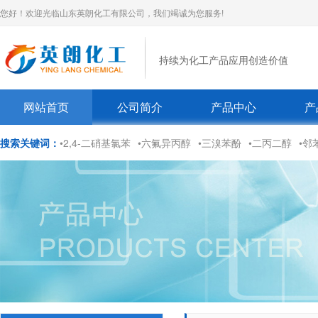
您好！欢迎光临山东英朗化工有限公司，我们竭诚为您服务!
持续为化工产品应用创造价值
网站首页
公司简介
产品中心
产
搜索关键词：
•2,4-二硝基氯苯
•六氟异丙醇
•三溴苯酚
•二丙二醇
•邻