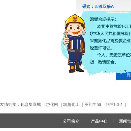
采购：四溴双酚A
*
产品名称：
*
采购意向描述：
请填写
采
友情链接：
化盒集商城
|
岱化网
|
凯越化工
|
英朗生物
|
阿里巴巴
|
公司简介
|
产品中心
|
新闻