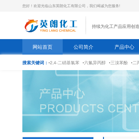
您好！欢迎光临山东英朗化工有限公司，我们竭诚为您服务!
持续为化工产品应用创
网站首页
公司简介
产品中心
搜索关键词：
•2,4-二硝基氯苯
•六氟异丙醇
•三溴苯酚
•二