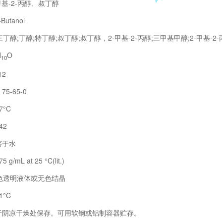
甲基-2-丙醇、叔丁醇
Butanol
醇;丁醇;特丁醇;叔丁醇;叔丁醇，2-甲基-2-丙醇;三甲基甲醇;2-甲基-2-
H
O
10
12
5-65-0
7°C
42
溶于水
/mL at 25 °C(lit.)
色透明液体或无色结晶
1°C
于阴凉干燥处保存。可用软钢或铝制容器贮存。