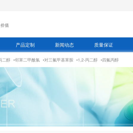
造价值
产品定制
新闻动态
质量保证
丙二醇
•邻苯二甲酰氯
•对三氟甲基苯胺
•1,2-丙二醇
•四氟丙醇