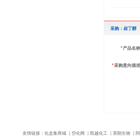
采购：叔丁醇
*
产品名
*
采购意向描
友情链接：
化盒集商城
|
岱化网
|
凯越化工
|
英朗生物
|
阿