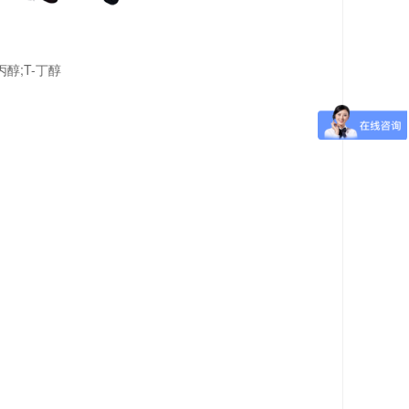
丙醇;T-丁醇