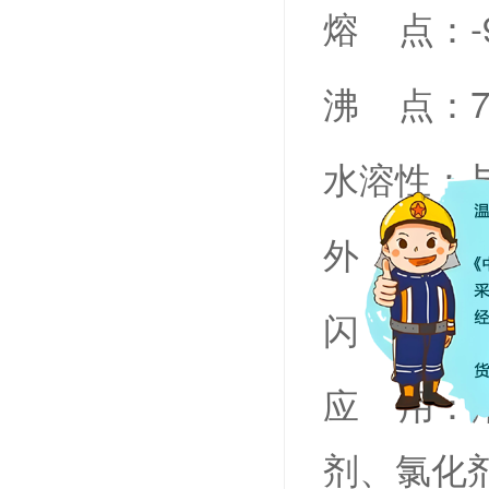
熔 点：-93.
沸 点：76.1
水溶性：
外 观：
闪 点：
应 用：
剂、氯化