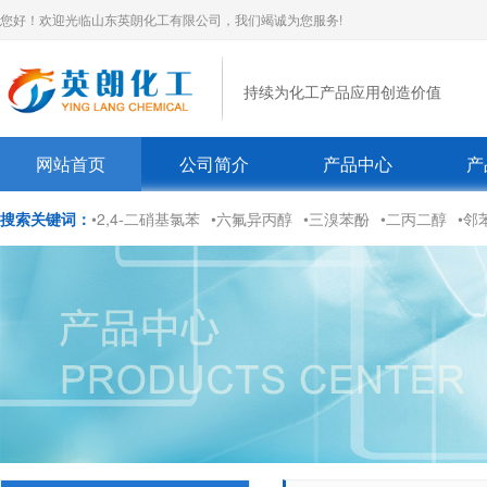
您好！欢迎光临山东英朗化工有限公司，我们竭诚为您服务!
持续为化工产品应用创造价值
网站首页
公司简介
产品中心
产
搜索关键词：
•2,4-二硝基氯苯
•六氟异丙醇
•三溴苯酚
•二丙二醇
•邻