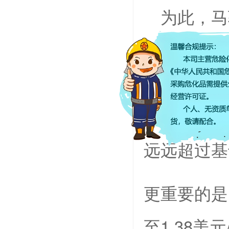
为此，马
解质——氯
的相容性等
固态电解质
远远超过基
更重要的是
至1.38美