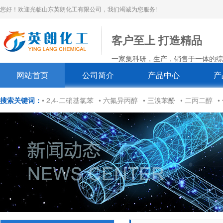
您好！欢迎光临山东英朗化工有限公司，我们竭诚为您服务!
客户至上 打造精品
一家集科研，生产，销售于一体的
网站首页
公司简介
产品中心
产
搜索关键词：
• 2,4-二硝基氯苯
• 六氟异丙醇
• 三溴苯酚
• 二丙二醇